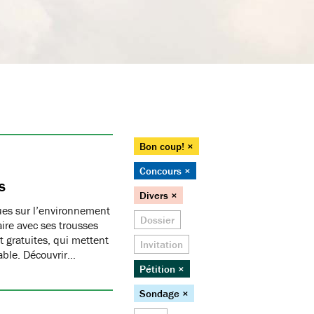
Bon coup! ×
Concours ×
s
Divers ×
ques sur l’environnement
Dossier
ire avec ses trousses
 gratuites, qui mettent
Invitation
able. Découvrir…
Pétition ×
Sondage ×