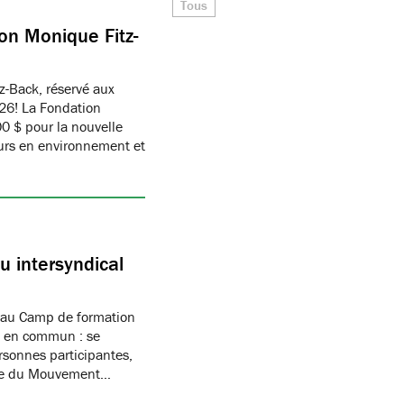
Tous
on Monique Fitz-
z-Back, réservé aux
26! La Fondation
 $ pour la nouvelle
eurs en environnement et
 intersyndical
 au Camp de formation
if en commun : se
rsonnes participantes,
mbre du Mouvement…