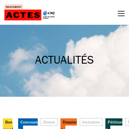
Passer
au
contenu
ACTUALITÉS
Bon
Concours
Divers
Dossier
Invitation
Pétition