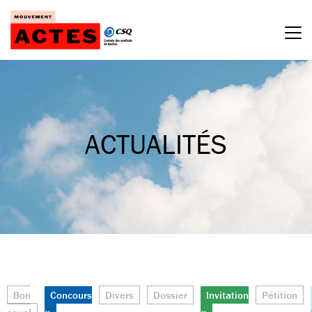
Passer
au
contenu
ACTUALITÉS
Bon
Concours
Divers
Dossier
Invitation
Pétition