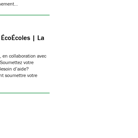
onnement…
c ÉcoÉcoles | La
, en collaboration avec
 Soumettez votre
Besoin d’aide?
t soumettre votre