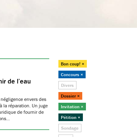
Bon coup! ×
Concours ×
ir de l’eau
Divers
Dossier ×
 négligence envers des
 la réparation. Un juge
Invitation ×
juridique de fournir de
Pétition ×
ions…
Sondage