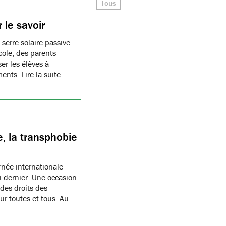
Tous
 le savoir
 serre solaire passive
cole, des parents
er les élèves à
ments. Lire la suite…
, la transphobie
née internationale
i dernier. Une occasion
des droits des
r toutes et tous. Au