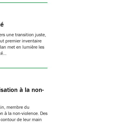
té
s une transition juste,
t premier inventaire
ilan met en lumière les
té…
sation à la non-
rtin, membre du
n à la non-violence. Des
 contour de leur main