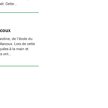
oël. Cette…
rcoux
oline, de l’école du
Marcoux. Lors de cette
quées à la main et
nts ont…