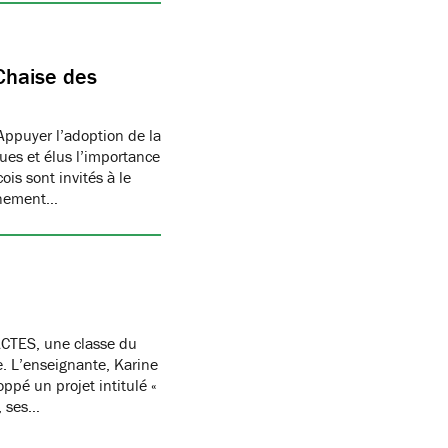
Chaise des
Appuyer l’adoption de la
ues et élus l’importance
is sont invités à le
onnement…
CTES, une classe du
re. L’enseignante, Karine
oppé un projet intitulé «
, ses…