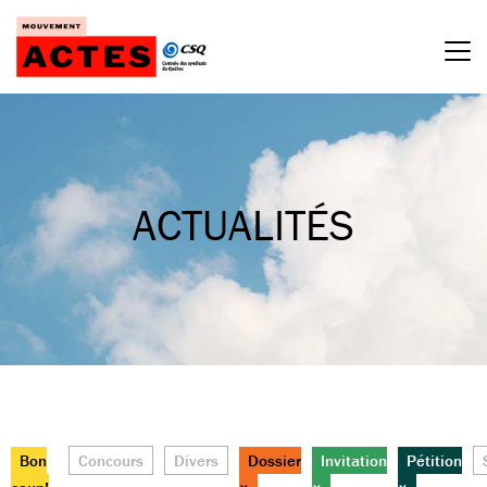
Passer
au
contenu
ACTUALITÉS
Bon
Concours
Divers
Dossier
Invitation
Pétition