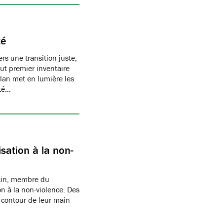
té
s une transition juste,
t premier inventaire
ilan met en lumière les
té…
sation à la non-
rtin, membre du
n à la non-violence. Des
 contour de leur main