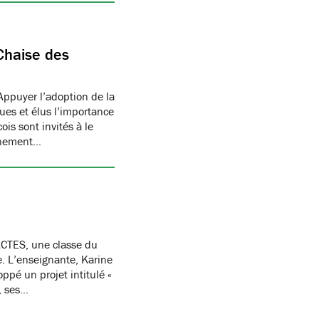
Chaise des
Appuyer l’adoption de la
ues et élus l’importance
is sont invités à le
onnement…
CTES, une classe du
re. L’enseignante, Karine
oppé un projet intitulé «
, ses…