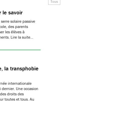
Tous
 le savoir
 serre solaire passive
cole, des parents
er les élèves à
ments. Lire la suite…
, la transphobie
née internationale
i dernier. Une occasion
des droits des
r toutes et tous. Au