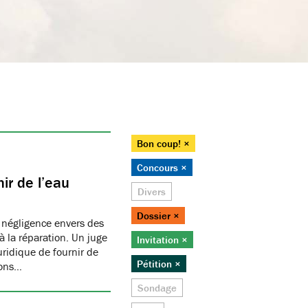
Bon coup! ×
Concours ×
ir de l’eau
Divers
Dossier ×
 négligence envers des
 la réparation. Un juge
Invitation ×
juridique de fournir de
Pétition ×
ions…
Sondage