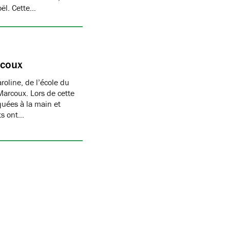
oël. Cette…
rcoux
oline, de l’école du
Marcoux. Lors de cette
quées à la main et
nts ont…