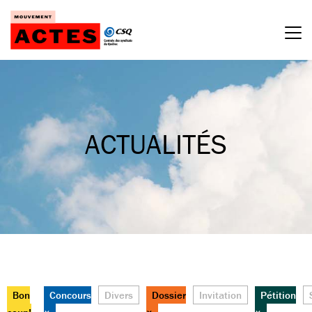
Passer
au
contenu
ACTUALITÉS
Bon
Concours
Divers
Dossier
Invitation
Pétition