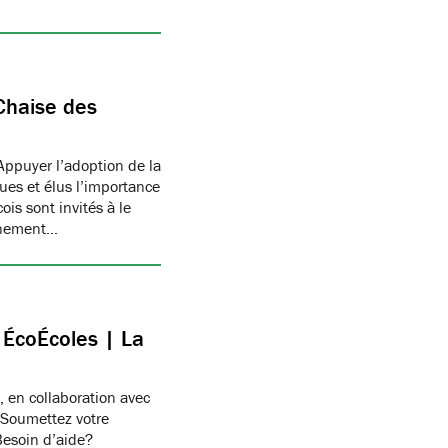
Chaise des
Appuyer l’adoption de la
ues et élus l’importance
is sont invités à le
onnement…
c ÉcoÉcoles | La
, en collaboration avec
 Soumettez votre
Besoin d’aide?