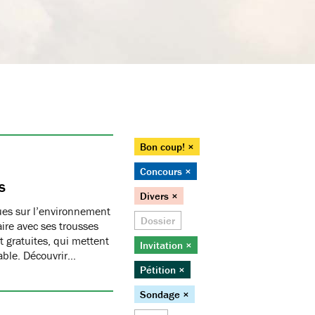
Bon coup! ×
Concours ×
s
Divers ×
ques sur l’environnement
Dossier
ire avec ses trousses
 gratuites, qui mettent
Invitation ×
able. Découvrir…
Pétition ×
Sondage ×