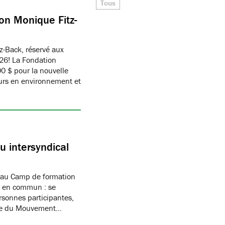
Tous
on Monique Fitz-
z-Back, réservé aux
26! La Fondation
 $ pour la nouvelle
eurs en environnement et
 intersyndical
 au Camp de formation
if en commun : se
rsonnes participantes,
mbre du Mouvement…