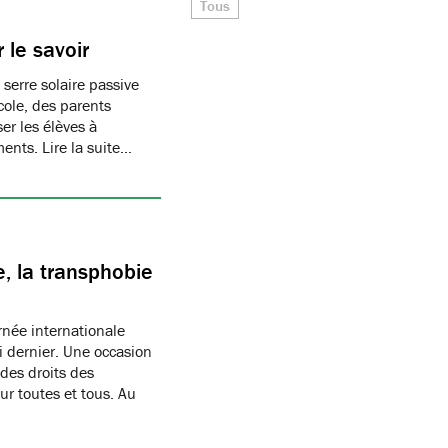
Tous
 le savoir
 serre solaire passive
cole, des parents
er les élèves à
ments. Lire la suite…
, la transphobie
née internationale
i dernier. Une occasion
des droits des
r toutes et tous. Au