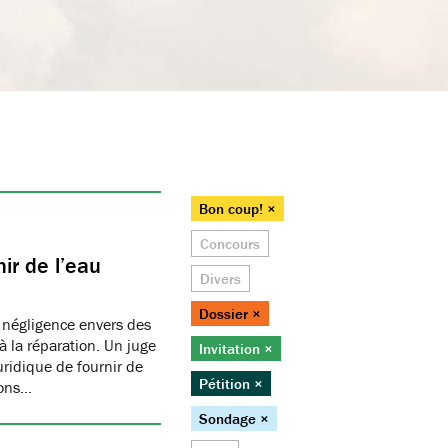
Bon coup! ×
Concours
ir de l’eau
Divers
Dossier ×
 négligence envers des
 la réparation. Un juge
Invitation ×
juridique de fournir de
Pétition ×
ions…
Sondage ×