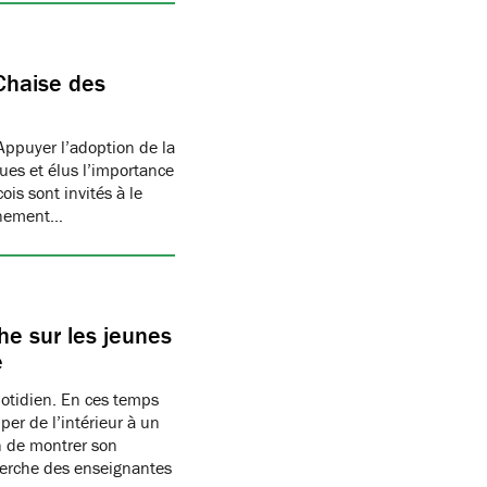
Chaise des
Appuyer l’adoption de la
ues et élus l’importance
is sont invités à le
onnement…
e sur les jeunes
e
uotidien. En ces temps
per de l’intérieur à un
n de montrer son
herche des enseignantes