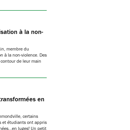
sation à la non-
rtin, membre du
n à la non-violence. Des
 contour de leur main
transformées en
ondville, certains
 et étudiants ont appris
rmées…en luges! Un petit