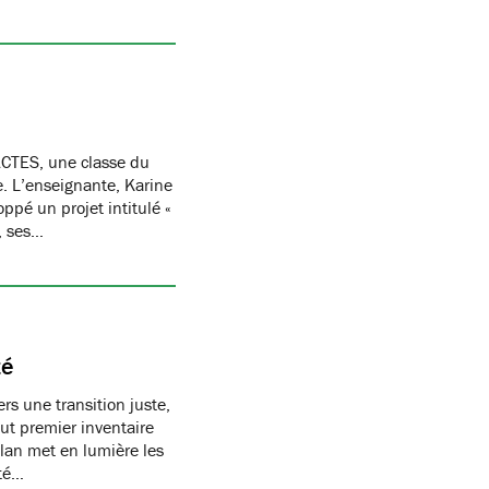
CTES, une classe du
re. L’enseignante, Karine
oppé un projet intitulé «
, ses…
té
s une transition juste,
t premier inventaire
ilan met en lumière les
té…