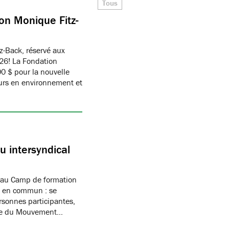
Tous
on Monique Fitz-
z-Back, réservé aux
26! La Fondation
 $ pour la nouvelle
eurs en environnement et
 intersyndical
 au Camp de formation
if en commun : se
rsonnes participantes,
mbre du Mouvement…