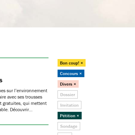
Bon coup! ×
Concours ×
s
Divers ×
ques sur l’environnement
Dossier
ire avec ses trousses
 gratuites, qui mettent
Invitation
able. Découvrir…
Pétition ×
Sondage