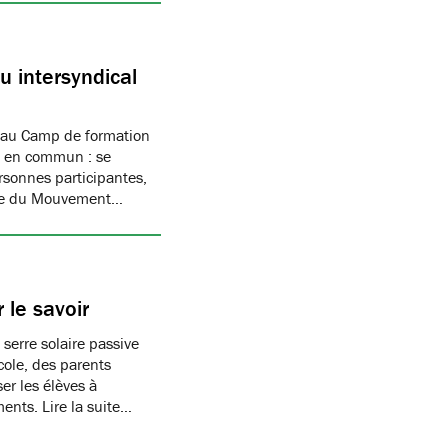
 intersyndical
 au Camp de formation
if en commun : se
rsonnes participantes,
mbre du Mouvement…
 le savoir
 serre solaire passive
cole, des parents
er les élèves à
ments. Lire la suite…