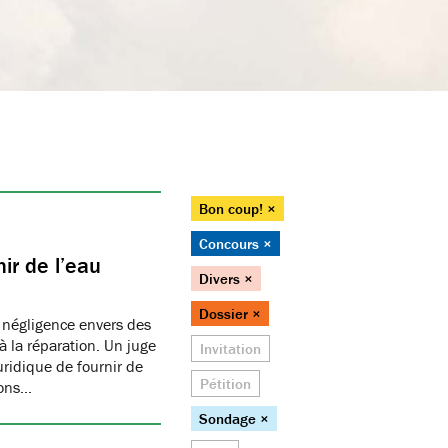
Bon coup! ×
Concours ×
ir de l’eau
Divers ×
Dossier ×
 négligence envers des
 la réparation. Un juge
Invitation
juridique de fournir de
Pétition
ions…
Sondage ×