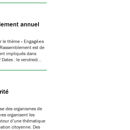
blement annuel
 le thème « Engagé·e·s
 du Rassemblement est de
ont impliqués dans
! Dates : le vendredi…
rité
ise des organismes de
res organisent les
autour d’une thématique
pation citoyenne. Des