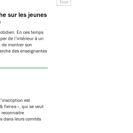
Tous
e sur les jeunes
e
uotidien. En ces temps
per de l’intérieur à un
n de montrer son
herche des enseignantes
’inscription est
ier·e·s », qui se veut
 reconnaitre
s dans leurs comités