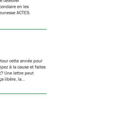
e célébrer
condaire en les
Jeunesse ACTES.
etour cette année pour
pez à la cause et faites
st? Une lettre peut
ça libère, la…