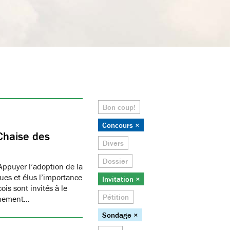
Bon coup!
Concours ×
Chaise des
Divers
Dossier
Appuyer l’adoption de la
ues et élus l’importance
Invitation ×
is sont invités à le
Pétition
onnement…
Sondage ×