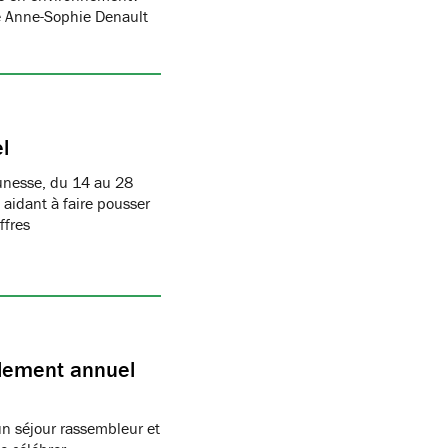
e Anne-Sophie Denault
l
eunesse, du 14 au 28
idant à faire pousser
ffres
blement annuel
un séjour rassembleur et