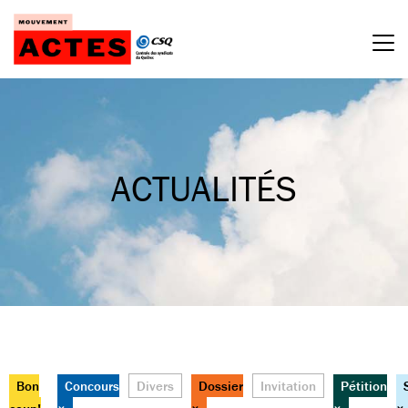
Passer
au
contenu
ACTUALITÉS
Bon
Concours
Divers
Dossier
Invitation
Pétition