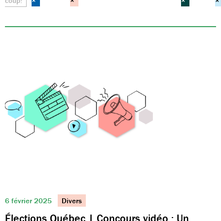
coup!
×
×
×
×
6 février 2025
Divers
Élections Québec | Concours vidéo : Un