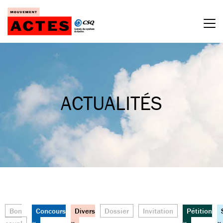
Passer
au
contenu
ACTUALITÉS
Bon
Concours
Divers
Dossier
Invitation
Pétition