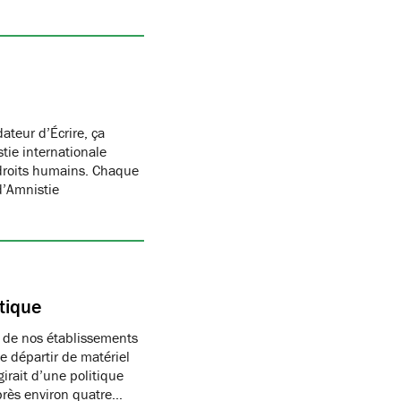
dateur d’Écrire, ça
tie internationale
e droits humains. Chaque
d’Amnistie
tique
s de nos établissements
e départir de matériel
irait d’une politique
après environ quatre…