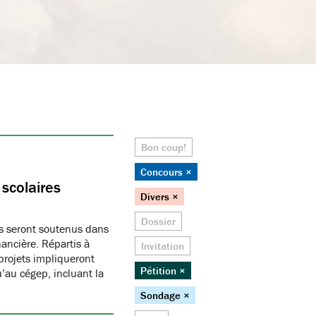
Bon coup!
Concours ×
scolaires
Divers ×
Dossier
es seront soutenus dans
ancière. Répartis à
Invitation
 projets impliqueront
Pétition ×
’au cégep, incluant la
Sondage ×