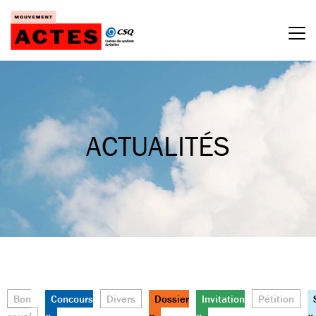
Passer
au
contenu
ACTUALITÉS
Bon
Concours
Divers
Dossier
Invitation
Pétition