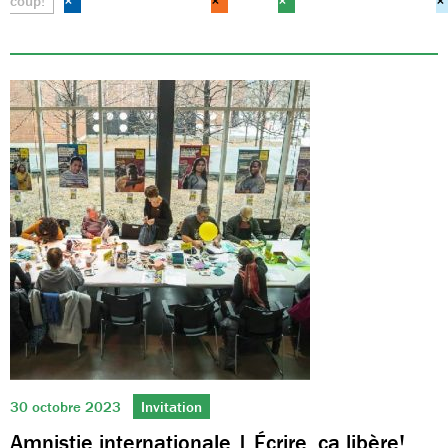
coup!
×
×
×
×
30 octobre 2023
Invitation
Amnistie internationale | Écrire, ça libère!