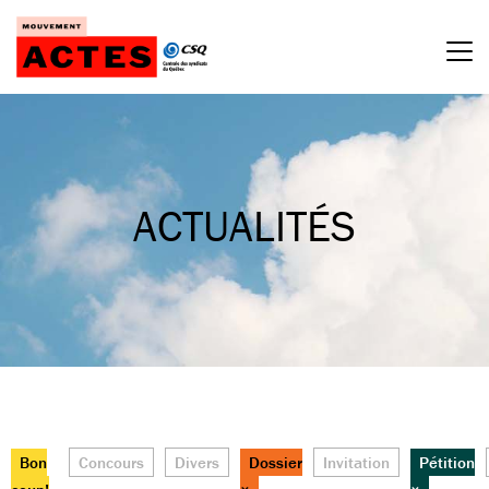
Passer
au
contenu
ACTUALITÉS
Bon
Concours
Divers
Dossier
Invitation
Pétition