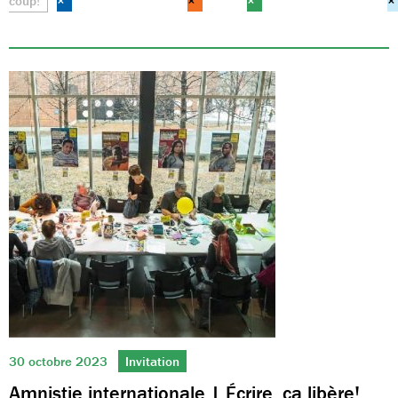
coup!
×
×
×
×
30 octobre 2023
Invitation
Amnistie internationale | Écrire, ça libère!