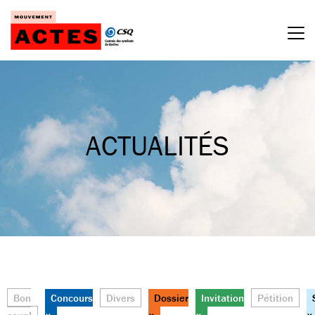
Passer
au
contenu
ACTUALITÉS
Bon
Concours
Divers
Dossier
Invitation
Pétition