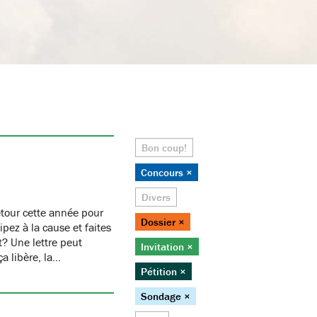
Bon coup!
Concours ×
Divers
etour cette année pour
Dossier ×
pez à la cause et faites
st? Une lettre peut
Invitation ×
ça libère, la…
Pétition ×
Sondage ×