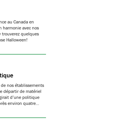
ance au Canada en
n harmonie avec nos
y trouverez quelques
euse Halloween!
tique
s de nos établissements
e départir de matériel
irait d’une politique
après environ quatre…