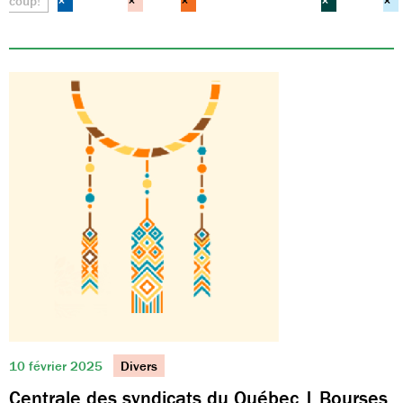
coup!
×
×
×
×
×
10 février 2025
Divers
Centrale des syndicats du Québec | Bourses