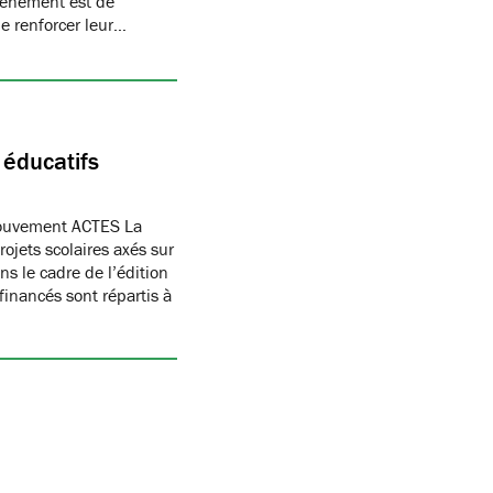
vénement est de
de renforcer leur…
 éducatifs
Mouvement ACTES La
ojets scolaires axés sur
ns le cadre de l’édition
inancés sont répartis à