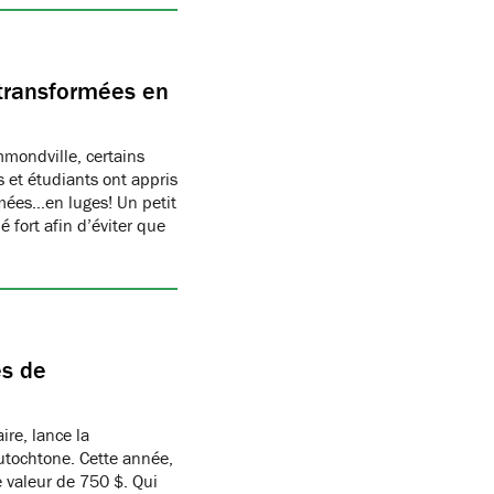
transformées en
ondville, certains
 et étudiants ont appris
rmées…en luges! Un petit
 fort afin d’éviter que
es de
ire, lance la
utochtone. Cette année,
 valeur de 750 $. Qui