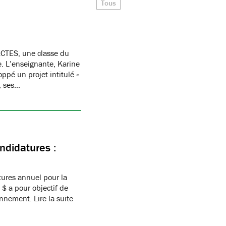
Tous
CTES, une classe du
re. L’enseignante, Karine
oppé un projet intitulé «
, ses…
ndidatures :
ures annuel pour la
$ a pour objectif de
nnement. Lire la suite