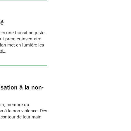
té
s une transition juste,
t premier inventaire
ilan met en lumière les
té…
sation à la non-
rtin, membre du
n à la non-violence. Des
 contour de leur main