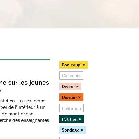
Bon coup! ×
Concours
e sur les jeunes
Divers ×
e
Dossier ×
uotidien. En ces temps
per de l’intérieur à un
Invitation
n de montrer son
Pétition ×
herche des enseignantes
Sondage ×