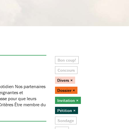
Bon coup!
Concours
Divers ×
otidien Nos partenaires
Dossier ×
eignantes et
asse pour que leurs
Invitation ×
 Critères Être membre du
Pétition ×
Sondage