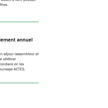
ffres
blement annuel
un séjour rassembleur et
e célébrer
condaire en les
Jeunesse ACTES.