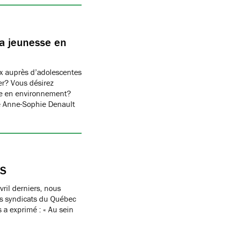
la jeunesse en
x auprès d’adolescentes
er? Vous désirez
sse en environnement?
e Anne-Sophie Denault
ES
ril derniers, nous
des syndicats du Québec
s a exprimé : « Au sein