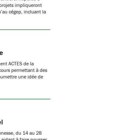
 projets impliqueront
’au cégep, incluant la
ce
ment ACTES de la
cours permettant à des
oumettre une idée de
l
eunesse, du 14 au 28
idant à faire pousser