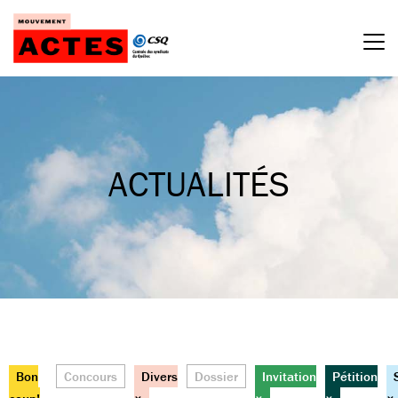
Passer
au
contenu
ACTUALITÉS
Bon
Concours
Divers
Dossier
Invitation
Pétition