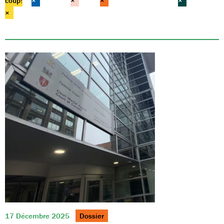
coup!
×
×
×
×
×
17 Décembre 2025
Dossier