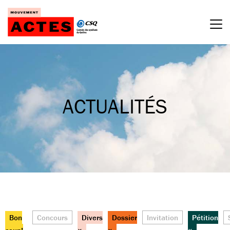
Passer
au
contenu
ACTUALITÉS
Bon
Concours
Divers
Dossier
Invitation
Pétition