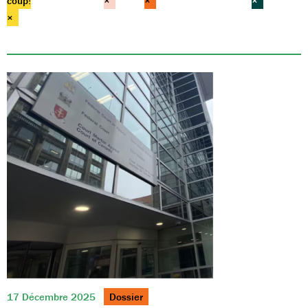
coup!
×
×
×
×
17 Décembre 2025
Dossier