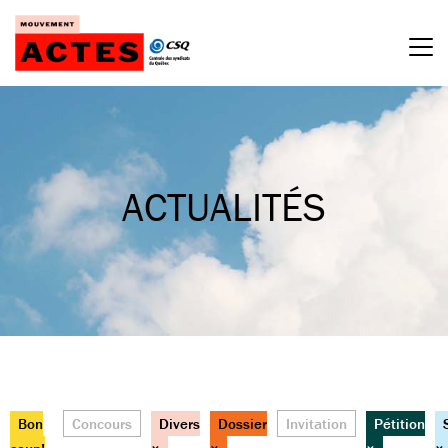
Passer
au
contenu
ACTUALITÉS
Bon
Concours
Divers
Dossier
Invitation
Pétition