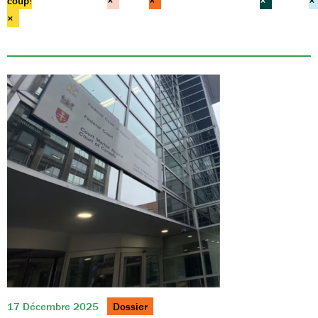
coup!
×
×
×
×
×
17 Décembre 2025
Dossier