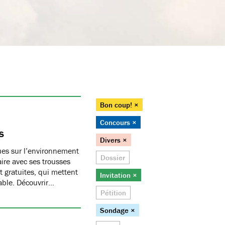
Bon coup! ×
Concours ×
s
Divers ×
ques sur l’environnement
Dossier
ire avec ses trousses
 gratuites, qui mettent
Invitation ×
able. Découvrir…
Pétition
Sondage ×