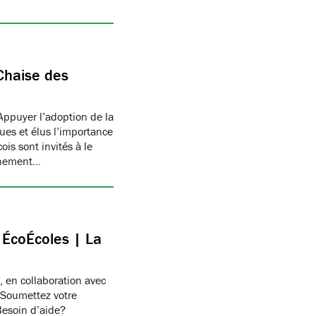
Chaise des
Appuyer l’adoption de la
ues et élus l’importance
is sont invités à le
onnement…
c ÉcoÉcoles | La
, en collaboration avec
 Soumettez votre
Besoin d’aide?