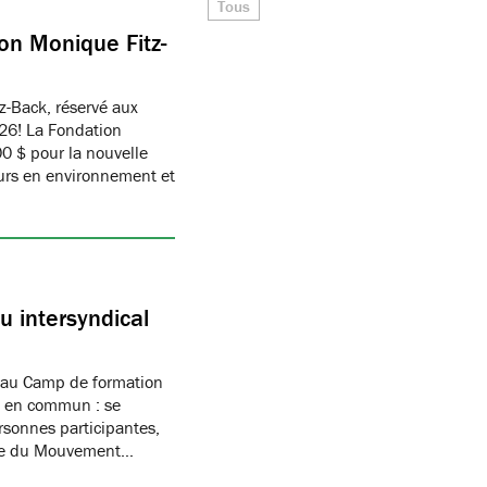
Tous
on Monique Fitz-
z-Back, réservé aux
26! La Fondation
 $ pour la nouvelle
eurs en environnement et
 intersyndical
 au Camp de formation
if en commun : se
rsonnes participantes,
mbre du Mouvement…