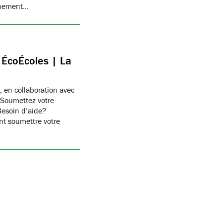
onnement…
c ÉcoÉcoles | La
, en collaboration avec
 Soumettez votre
Besoin d’aide?
t soumettre votre