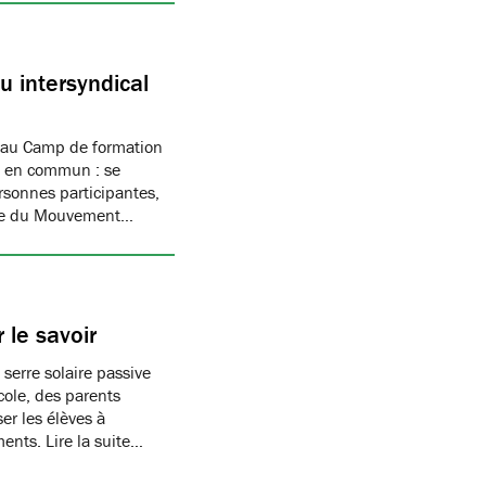
 intersyndical
 au Camp de formation
if en commun : se
rsonnes participantes,
mbre du Mouvement…
 le savoir
 serre solaire passive
cole, des parents
er les élèves à
ments. Lire la suite…