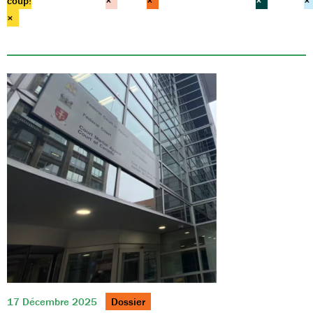
coup!
×
×
×
×
×
17 Décembre 2025
Dossier