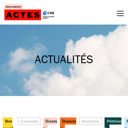
Passer
au
contenu
ACTUALITÉS
Bon
Concours
Divers
Dossier
Invitation
Pétition