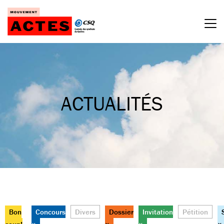
Passer
au
contenu
ACTUALITÉS
Bon
Concours
Divers
Dossier
Invitation
Pétition