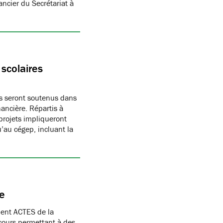
ncier du Secrétariat à
scolaires
es seront soutenus dans
ancière. Répartis à
 projets impliqueront
’au cégep, incluant la
ce
ment ACTES de la
cours permettant à des