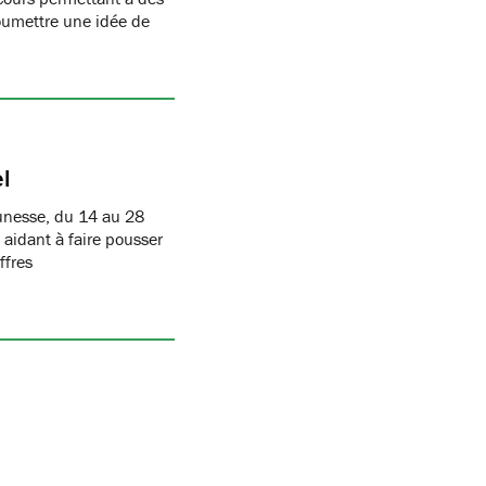
oumettre une idée de
l
eunesse, du 14 au 28
idant à faire pousser
ffres