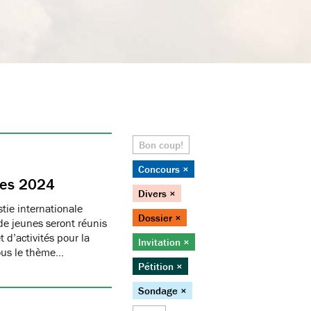
Bon coup!
Concours ×
nes 2024
Divers ×
tie internationale
Dossier ×
e jeunes seront réunis
 d’activités pour la
Invitation ×
sous le thème…
Pétition ×
Sondage ×