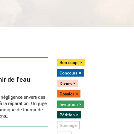
Bon coup! ×
Concours ×
ir de l’eau
Divers ×
Dossier ×
 négligence envers des
 la réparation. Un juge
Invitation ×
juridique de fournir de
Pétition ×
ions…
Sondage