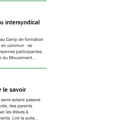
 intersyndical
 au Camp de formation
if en commun : se
rsonnes participantes,
mbre du Mouvement…
 le savoir
 serre solaire passive
cole, des parents
er les élèves à
ments. Lire la suite…