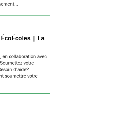
onnement…
c ÉcoÉcoles | La
, en collaboration avec
 Soumettez votre
Besoin d’aide?
t soumettre votre